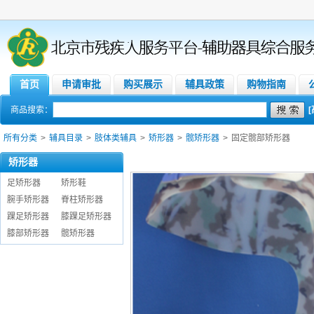
首页
申请审批
购买展示
辅具政策
购物指南
商品搜索：
所有分类
>
辅具目录
>
肢体类辅具
>
矫形器
>
髋矫形器
>
固定髋部矫形器
矫形器
足矫形器
矫形鞋
腕手矫形器
脊柱矫形器
踝足矫形器
膝踝足矫形器
膝部矫形器
髋矫形器