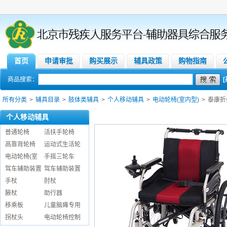
首页
申请审批
购买展示
辅具政策
购物指南
商品搜索：
所有分类
>
辅具目录
>
肢体类辅具
>
个人移动辅具
>
电动轮椅(室内型)
>
泰康折叠
个人移动辅具
普通轮椅
活扶手轮椅
高靠背轮椅
运动式生活轮
电动轮椅(室
手摇三轮车
驾车辅助装置
驾车辅助装置
手杖
肘杖
腋杖
助行器
移乘板
儿童脑瘫专用
拐杖头
电动轮椅控制