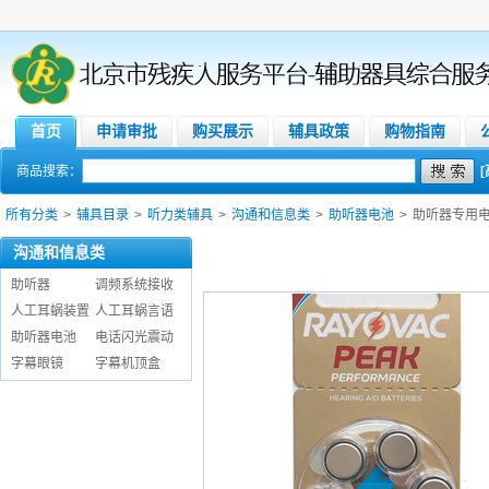
首页
申请审批
购买展示
辅具政策
购物指南
商品搜索：
所有分类
>
辅具目录
>
听力类辅具
>
沟通和信息类
>
助听器电池
>
助听器专用电池
沟通和信息类
助听器
调频系统接收
人工耳蜗装置
人工耳蜗言语
助听器电池
电话闪光震动
字幕眼镜
字幕机顶盒