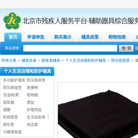
首页
申请审批
购买展示
辅具政策
购物指南
商品搜索：
所有分类
>
辅具目录
>
肢体类辅具
>
个人生活自理和防护辅具
>
防压疮座垫
>
凝
个人生活自理和防护辅具
多功能护理床
防压疮床垫
防压疮座垫
座便椅
洗浴椅/凳
取物器
接尿器
便盆
围腰
护理用品
轮椅靠垫
生活自助具（
楔形垫
床边桌
马桶增高器