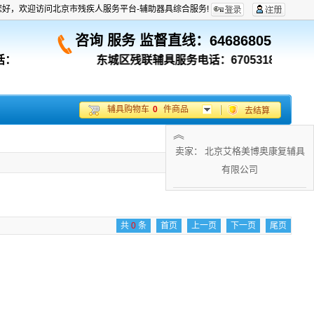
您好，欢迎访问北京市残疾人服务平台-辅助器具综合服务!
咨询 服务 监督直线：
64686805
话：
东城区残联辅具服务电话：67053180；
西城
辅具购物车
0
件商品
去结算
︽
卖家： 北京艾格美博奥康复辅具
有限公司
共
0
条
首页
上一页
下一页
尾页