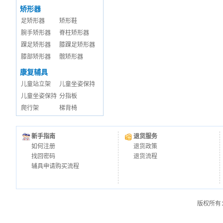
矫形器
足矫形器
矫形鞋
腕手矫形器
脊柱矫形器
踝足矫形器
膝踝足矫形器
膝部矫形器
髋矫形器
康复辅具
儿童站立架
儿童坐姿保持
儿童坐姿保持
分指板
爬行架
梯背椅
新手指南
退货服务
如何注册
退货政策
找回密码
退货流程
辅具申请购买流程
版权所有