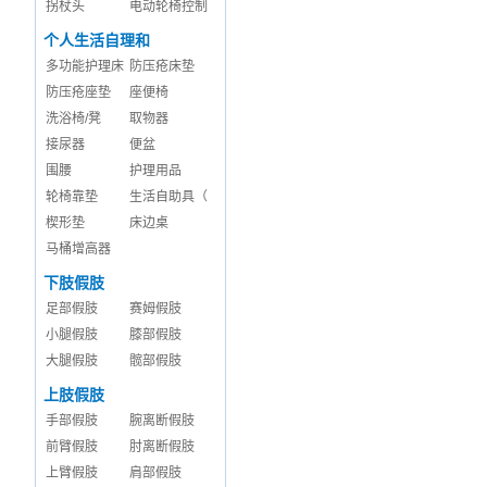
拐杖头
电动轮椅控制
个人生活自理和
多功能护理床
防压疮床垫
防压疮座垫
座便椅
洗浴椅/凳
取物器
接尿器
便盆
围腰
护理用品
轮椅靠垫
生活自助具（
楔形垫
床边桌
马桶增高器
下肢假肢
足部假肢
赛姆假肢
小腿假肢
膝部假肢
大腿假肢
髋部假肢
上肢假肢
手部假肢
腕离断假肢
前臂假肢
肘离断假肢
上臂假肢
肩部假肢