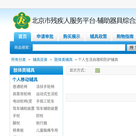
首页
申请审批
购买展示
辅具政策
购物指南
商品搜索：
所有分类
>
辅具目录
>
肢体类辅具
> 个人生活自理和防护辅具
肢体类辅具
显示方式：
个人移动辅具
普通轮椅
活扶手轮椅
高靠背轮椅
运动式生活轮
电动轮椅(室
手摇三轮车
驾车辅助装置
驾车辅助装置
手杖
肘杖
腋杖
助行器
移乘板
儿童脑瘫专用