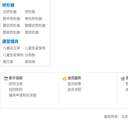
矫形器
足矫形器
矫形鞋
腕手矫形器
脊柱矫形器
踝足矫形器
膝踝足矫形器
膝部矫形器
髋矫形器
康复辅具
儿童站立架
儿童坐姿保持
儿童坐姿保持
分指板
爬行架
梯背椅
新手指南
退货服务
如何注册
退货政策
找回密码
退货流程
辅具申请购买流程
版权所有：北