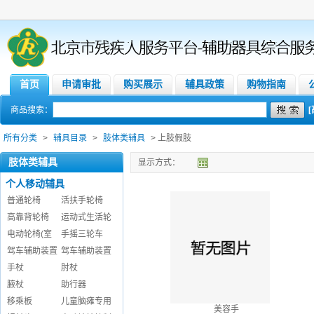
首页
申请审批
购买展示
辅具政策
购物指南
商品搜索：
所有分类
>
辅具目录
>
肢体类辅具
> 上肢假肢
肢体类辅具
显示方式：
个人移动辅具
普通轮椅
活扶手轮椅
高靠背轮椅
运动式生活轮
电动轮椅(室
手摇三轮车
驾车辅助装置
驾车辅助装置
手杖
肘杖
腋杖
助行器
移乘板
儿童脑瘫专用
美容手