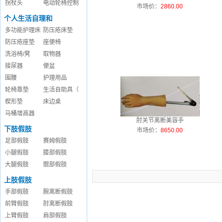
拐杖头
电动轮椅控制
市场价：
2860.00
个人生活自理和
多功能护理床
防压疮床垫
防压疮座垫
座便椅
洗浴椅/凳
取物器
接尿器
便盆
围腰
护理用品
轮椅靠垫
生活自助具（
楔形垫
床边桌
马桶增高器
肘关节离断美容手
下肢假肢
市场价：
8650.00
足部假肢
赛姆假肢
小腿假肢
膝部假肢
大腿假肢
髋部假肢
上肢假肢
手部假肢
腕离断假肢
前臂假肢
肘离断假肢
上臂假肢
肩部假肢