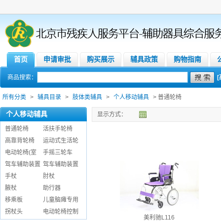
首页
申请审批
购买展示
辅具政策
购物指南
商品搜索：
所有分类
>
辅具目录
>
肢体类辅具
>
个人移动辅具
> 普通轮椅
个人移动辅具
显示方式：
普通轮椅
活扶手轮椅
高靠背轮椅
运动式生活轮
电动轮椅(室
手摇三轮车
驾车辅助装置
驾车辅助装置
手杖
肘杖
腋杖
助行器
移乘板
儿童脑瘫专用
拐杖头
电动轮椅控制
美利驰L116