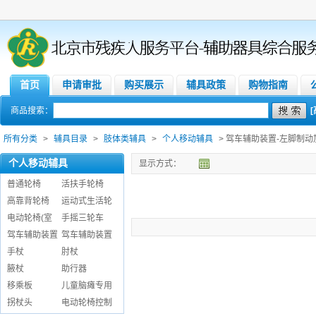
首页
申请审批
购买展示
辅具政策
购物指南
商品搜索：
所有分类
>
辅具目录
>
肢体类辅具
>
个人移动辅具
> 驾车辅助装置-左脚制
个人移动辅具
显示方式：
普通轮椅
活扶手轮椅
高靠背轮椅
运动式生活轮
电动轮椅(室
手摇三轮车
驾车辅助装置
驾车辅助装置
手杖
肘杖
腋杖
助行器
移乘板
儿童脑瘫专用
拐杖头
电动轮椅控制