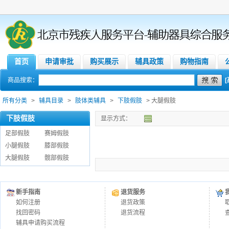
首页
申请审批
购买展示
辅具政策
购物指南
商品搜索：
所有分类
>
辅具目录
>
肢体类辅具
>
下肢假肢
> 大腿假肢
下肢假肢
显示方式：
足部假肢
赛姆假肢
小腿假肢
膝部假肢
大腿假肢
髋部假肢
新手指南
退货服务
如何注册
退货政策
找回密码
退货流程
辅具申请购买流程