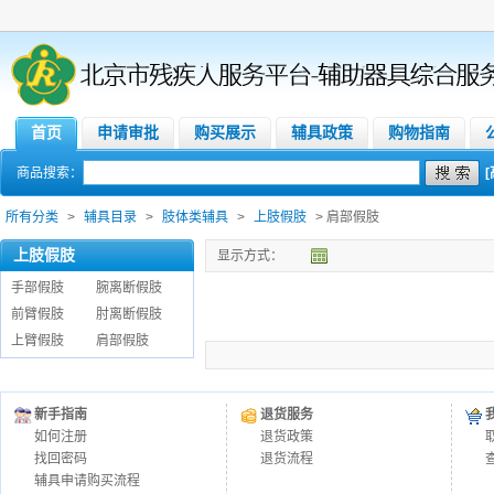
首页
申请审批
购买展示
辅具政策
购物指南
商品搜索：
所有分类
>
辅具目录
>
肢体类辅具
>
上肢假肢
> 肩部假肢
上肢假肢
显示方式：
手部假肢
腕离断假肢
前臂假肢
肘离断假肢
上臂假肢
肩部假肢
新手指南
退货服务
如何注册
退货政策
找回密码
退货流程
辅具申请购买流程