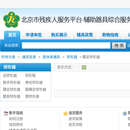
首页
申请审批
购买展示
辅具政策
购物指南
商品搜索：
所有分类
>
辅具目录
>
肢体类辅具
>
矫形器
> 踝足矫形器
矫形器
显示方式：
足矫形器
矫形鞋
腕手矫形器
脊柱矫形器
踝足矫形器
膝踝足矫形器
膝部矫形器
髋矫形器
新手指南
退货服务
如何注册
退货政策
找回密码
退货流程