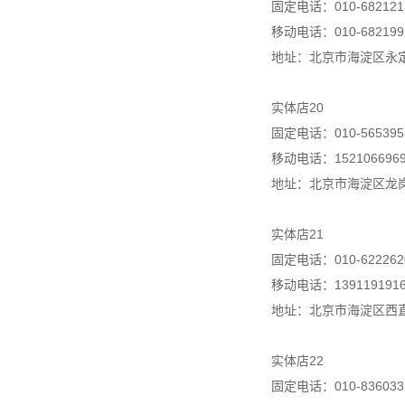
固定电话：010-682121
移动电话：010-682199
地址：北京市海淀区永定
实体店20
固定电话：010-565395
移动电话：152106696
地址：北京市海淀区龙岗
实体店21
固定电话：010-622262
移动电话：139119191
地址：北京市海淀区西直
实体店22
固定电话：010-836033