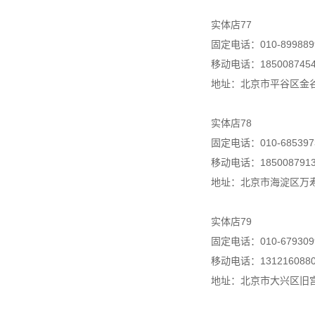
实体店77
固定电话：010-899889
移动电话：185008745
地址：北京市平谷区金谷
实体店78
固定电话：010-685397
移动电话：185008791
地址：北京市海淀区万寿
实体店79
固定电话：010-679309
移动电话：131216088
地址：北京市大兴区旧