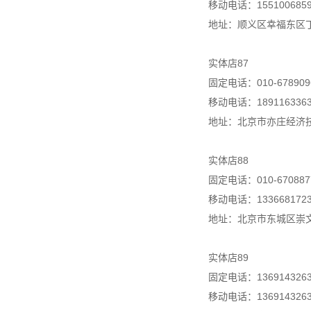
移动电话：155100685
地址：顺义区幸福东区丁
实体店87
固定电话：010-678909
移动电话：189116336
地址：北京市亦庄经济技
实体店88
固定电话：010-670887
移动电话：133668172
地址：北京市东城区崇文
实体店89
固定电话：136914326
移动电话：136914326