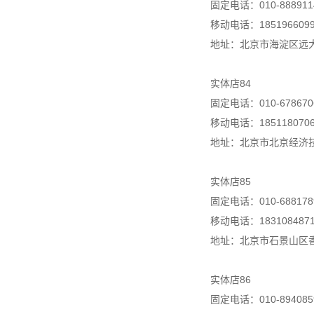
固定电话：010-888911
移动电话：185196609
地址：北京市海淀区远大路
实体店84
固定电话：010-678670
移动电话：185118070
地址：北京市北京经济
实体店85
固定电话：010-688178
移动电话：183108487
地址：北京市石景山区香
实体店86
固定电话：010-894085