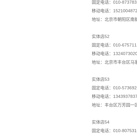
固定电话：010-87378
移动电话：152100487
地址：北京市朝阳区南新园
实体店52
固定电话：010-67571
移动电话：132407302
地址：北京市丰台区马家
实体店53
固定电话：010-573692
移动电话：134393783
地址：丰台区万芳园一区
实体店54
固定电话：010-807531