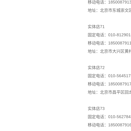
移动电话：185008791
地址：北京市东城崇文区
实体店71
固定电话：010-812901
移动电话：185008791
地址：北京市大兴区黄
实体店72
固定电话：010-564517
移动电话：185008791
地址：北京市昌平区回龙
实体店73
固定电话：010-562784
移动电话：185008791