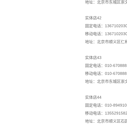
地址：北京市东城区崇文
实体店42
固定电话：136710203
移动电话：136710203
地址：北京市顺义区仁和
实体店43
固定电话：010-670888
移动电话：010-670888
地址：北京市东城区崇文
实体店44
固定电话：010-894910
移动电话：135529158
地址：北京市顺义区石园