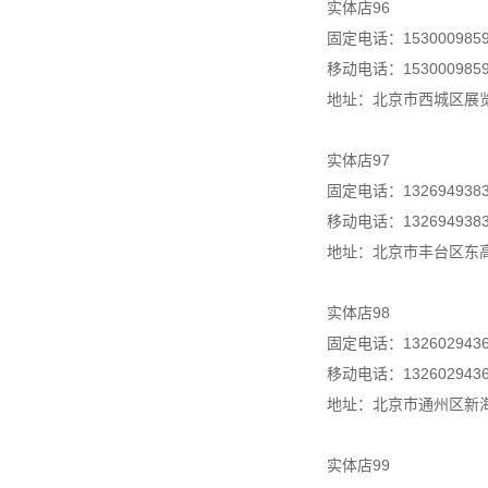
实体店96
固定电话：153000985
移动电话：153000985
地址：北京市西城区展览馆
实体店97
固定电话：132694938
移动电话：132694938
地址：北京市丰台区东
实体店98
固定电话：132602943
移动电话：132602943
地址：北京市通州区新海
实体店99