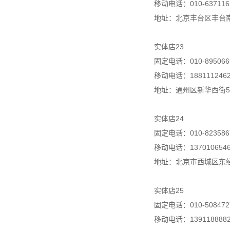
移动电话：010-637116
地址：北京丰台区丰台
实体店23
固定电话：010-895066
移动电话：188111246
地址：通州区新华西街5
实体店24
固定电话：010-823586
移动电话：137010654
地址：北京市西城区东经
实体店25
固定电话：010-508472
移动电话：139118888