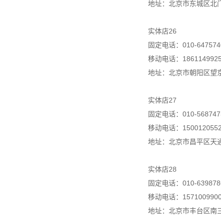
地址：北京市东城区北门
实体店26
固定电话：010-647574
移动电话：186114992
地址：北京市朝阳区望京
实体店27
固定电话：010-568747
移动电话：150012055
地址：北京市昌平区天通
实体店28
固定电话：010-639878
移动电话：157100990
地址：北京市丰台区南三环