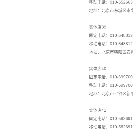
移动电话：010-652663
地址：北京市东城区崇
实体店39
固定电话：010-648812
移动电话：010-648812
地址：北京市朝阳区安翔
实体店40
固定电话：010-699700
移动电话：010-699700
地址：北京市平谷区新平
实体店41
固定电话：010-582691
移动电话：010-582691