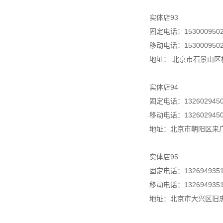
实体店93
固定电话：153000950
移动电话：153000950
地址： 北京市石景山区
实体店94
固定电话：132602945
移动电话：132602945
地址：北京市朝阳区来
实体店95
固定电话：132694935
移动电话：132694935
地址：北京市大兴区旧忠