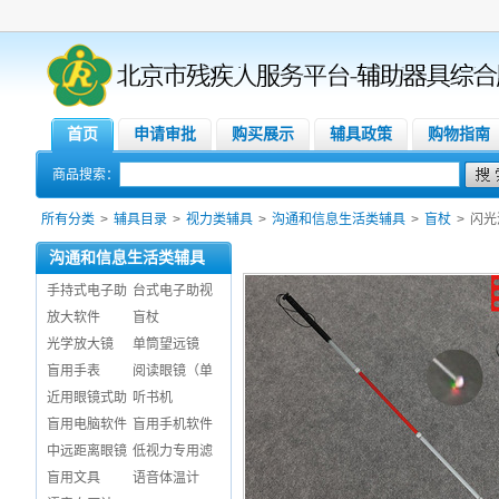
首页
申请审批
购买展示
辅具政策
购物指南
商品搜索：
所有分类
>
辅具目录
>
视力类辅具
>
沟通和信息生活类辅具
>
盲杖
>
闪光
沟通和信息生活类辅具
手持式电子助
台式电子助视
放大软件
盲杖
光学放大镜
单筒望远镜
盲用手表
阅读眼镜（单
近用眼镜式助
听书机
盲用电脑软件
盲用手机软件
中远距离眼镜
低视力专用滤
盲用文具
语音体温计