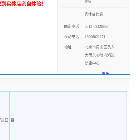
B幢
议到实体店亲自体验！
实体店信息
固定电话
0512-68326889
移动电话
13906021171
地址
北京市房山区良乡
大南关40院内鸿达
助康中心
更多
否进口
否