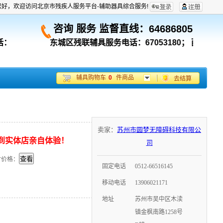
您好，欢迎访问北京市残疾人服务平台-辅助器具综合服务!
咨询 服务 监督直线：
64686805
话：
东城区残联辅具服务电话：67053180；
西城区残联辅具
辅具购物车
0
件商品
去结算
卖家：
苏州市圆梦无障碍科技有限公
到实体店亲自体验！
司
付价格：
固定电话
0512-66516145
移动电话
13906021171
地址
苏州市吴中区木渎
镇金枫南路1258号