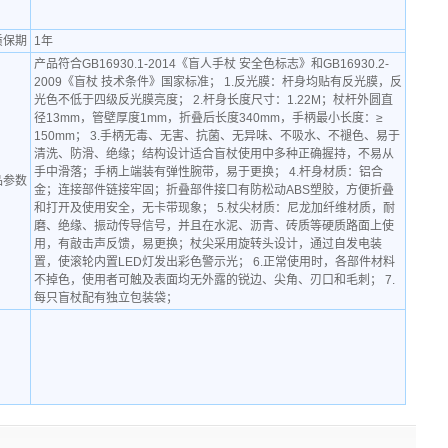
质保期
1年
产品符合GB16930.1-2014《盲人手杖 安全色标志》和GB16930.2-
2009《盲杖 技术条件》国家标准； 1.反光膜：杆身均贴有反光膜，反
光色不低于四级反光膜亮度； 2.杆身长度尺寸：1.22M；杖杆外圆直
径13mm，管壁厚度1mm，折叠后长度340mm，手柄最小长度：≥
150mm； 3.手柄无毒、无害、抗菌、无异味、不吸水、不褪色、易于
清洗、防滑、绝缘；结构设计适合盲杖使用中多种正确握持，不易从
手中滑落；手柄上端装有弹性腕带，易于更换； 4.杆身材质：铝合
品参数
金；连接部件链接牢固；折叠部件接口有防松动ABS塑胶，方便折叠
和打开及使用安全，无卡带现象； 5.杖尖材质：尼龙加纤维材质，耐
磨、绝缘、振动传导信号，并且在水泥、沥青、砖质等硬质路面上使
用，有敲击声反馈，易更换；杖尖采用旋转头设计，通过自发电装
置，使滚轮内置LED灯发出彩色警示光； 6.正常使用时，各部件材料
不掉色，使用者可触及表面均无外露的锐边、尖角、刃口和毛刺； 7.
每只盲杖配有独立包装袋；