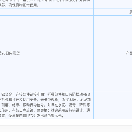
保证零部件的正常供应，对所有部件终身维修服务，对货物
保养，确保货物正常使用。
后20日内发货
产
：铝合金；连接部件链接牢固；折叠部件接口有防松动ABS
便折叠和打开及使用安全，无卡带现象； 杖尖材质：尼龙加
，耐磨、绝缘、振动传导信号，并且在水泥、沥青、砖质等
上使用，有敲击声反馈，易更换；杖尖采用旋转头设计，通
装置，使滚轮内置LED灯发出彩色警示光；