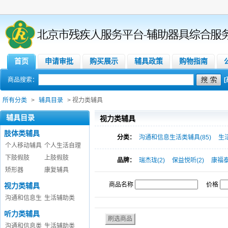
首页
申请审批
购买展示
辅具政策
购物指南
商品搜索：
所有分类
>
辅具目录
> 视力类辅具
辅具目录
视力类辅具
肢体类辅具
分类：
沟通和信息生活类辅具(85)
生活
个人移动辅具
个人生活自理
下肢假肢
上肢假肢
品牌：
瑞杰珑(2)
保益悦听(2)
康福泰
矫形器
康复辅具
商品名称
价格
视力类辅具
沟通和信息生
生活辅助类
听力类辅具
沟通和信息类
生活辅助类