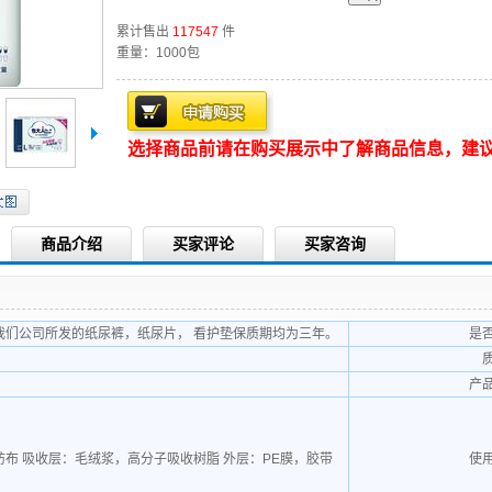
累计售出
117547
件
重量：1000包
选择商品前请在购买展示中了解商品信息，建
商品介绍
买家评论
买家咨询
我们公司所发的纸尿裤，纸尿片， 看护垫保质期均为三年。
是
产
纺布 吸收层：毛绒浆，高分子吸收树脂 外层：PE膜，胶带
使