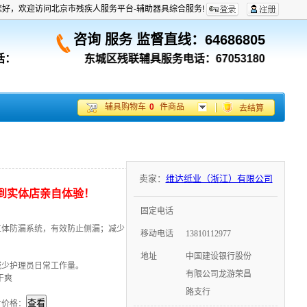
您好，欢迎访问北京市残疾人服务平台-辅助器具综合服务!
咨询 服务 监督直线：
64686805
话：
东城区残联辅具服务电话：67053180；
西城区残联辅
辅具购物车
0
件商品
去结算
卖家：
维达纸业（浙江）有限公司
到实体店亲自体验！
固定电话
立体防漏系统，有效防止侧漏；减少
移动电话
13810112977
地址
中国建设银行股份
减少护理员日常工作量。
有限公司龙游荣昌
干爽
路支行
付价格：