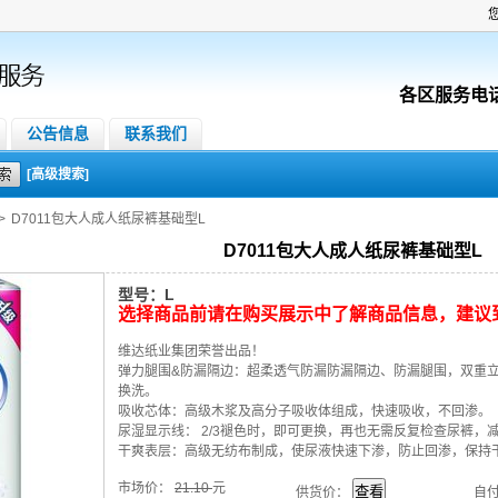
各区服务电
公告信息
联系我们
[高级搜索]
>
D7011包大人成人纸尿裤基础型L
D7011包大人成人纸尿裤基础型L
型号：L
选择商品前请在购买展示中了解商品信息，建议
维达纸业集团荣誉出品！
弹力腿围&防漏隔边：超柔透气防漏防漏隔边、防漏腿围，双重
换洗。
吸收芯体：高级木浆及高分子吸收体组成，快速吸收，不回渗。
尿湿显示线： 2/3褪色时，即可更换，再也无需反复检查尿裤，
干爽表层：高级无纺布制成，使尿液快速下渗，防止回渗，保持
市场价
：
21.10
元
供货价：
自