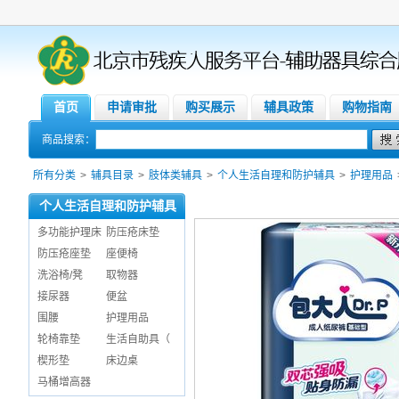
首页
申请审批
购买展示
辅具政策
购物指南
商品搜索：
所有分类
>
辅具目录
>
肢体类辅具
>
个人生活自理和防护辅具
>
护理用品
个人生活自理和防护辅具
多功能护理床
防压疮床垫
防压疮座垫
座便椅
洗浴椅/凳
取物器
接尿器
便盆
围腰
护理用品
轮椅靠垫
生活自助具（
楔形垫
床边桌
马桶增高器