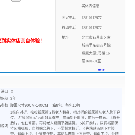
实体店信息
固定电话
13810112977
移动电话
13810112977
地址
北京市石景山区古
议到实体店亲自体验！
城南里东街33号院
翔鹰大厦1号楼 16
层1601-01室
更多
否进口
否
质保期
3年
品参数
腰围尺寸90CM-140CM 一箱8包，每包10片
1纵向对折，拉松纸尿裤 2将老人翻身，把对折的纸尿裤从老人胯下穿
过。 3“尿湿显示”后面对其脊椎，前面对齐肚脐，前后一样高。 4摊开
后片，包住臀部，再将老人翻回平躺姿势。 5摊开前片，尿裤裆部保
用说明
持凹槽弧形，自然贴合胯下，不要刻意拉近。 6先粘贴两侧下方胶
带，斜向上拉，让臀部伏贴。再粘贴两侧上方胶带，斜向下拉，让腰