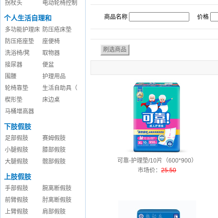
拐杖头
电动轮椅控制
商品名称
价格
个人生活自理和
多功能护理床
防压疮床垫
防压疮座垫
座便椅
洗浴椅/凳
取物器
接尿器
便盆
围腰
护理用品
轮椅靠垫
生活自助具（
楔形垫
床边桌
马桶增高器
下肢假肢
足部假肢
赛姆假肢
小腿假肢
膝部假肢
可靠-护理垫/10片（600*900）
大腿假肢
髋部假肢
市场价
：
25.50
上肢假肢
手部假肢
腕离断假肢
前臂假肢
肘离断假肢
上臂假肢
肩部假肢