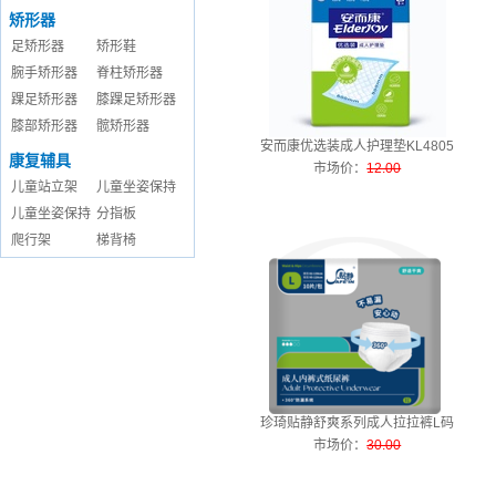
矫形器
足矫形器
矫形鞋
腕手矫形器
脊柱矫形器
踝足矫形器
膝踝足矫形器
膝部矫形器
髋矫形器
安而康优选装成人护理垫KL4805
康复辅具
市场价
：
12.00
儿童站立架
儿童坐姿保持
儿童坐姿保持
分指板
爬行架
梯背椅
珍琦贴静舒爽系列成人拉拉裤L码
市场价
：
30.00