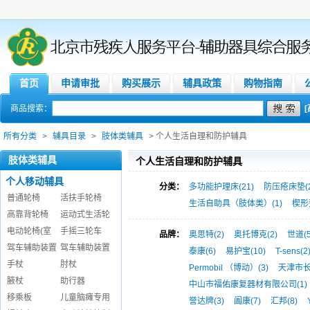
首页
申请审批
购买展示
辅具政策
购物指南
商品搜索：
所有分类
>
辅具目录
>
肢体类辅具
> 个人生活自理和防护辅具
肢体类辅具
个人生活自理和防护辅具
个人移动辅具
分类：
多功能护理床(21)
防压疮床垫(2
普通轮椅
活扶手轮椅
生活自助具（肢体类）(1)
楔形垫
高靠背轮椅
运动式生活轮
电动轮椅(室
手摇三轮车
品牌：
奥思特(2)
奥托博克(2)
世道(5
驾车辅助装置
驾车辅助装置
泰康(6)
易护宝(10)
T-sens(2
手杖
肘杖
Permobil （博动）(3)
天津市长
腋杖
助行器
中山市福佑康复器材有限公司(1)
移乘板
儿童脑瘫专用
誉达牌(3)
阖康(7)
汇邦(8)