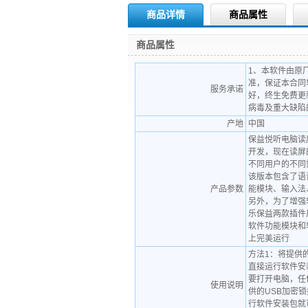
商品详情
商品属性
商品属性
1、本软件由原
准，保证本合同
服务承诺
好，终生免费更
病毒及重大
产地
中国
保益悦听电脑读
开发，现在读屏
不同用户的不同
该版本包含了语
产品参数
能模块、输入法
另外，为了增强
乐保益两款插件
软件功能模块和软件
上完美运行
方法1：将提供的
直接运行软件安
要打开电脑，任
使用说明
供的USB加密锁
行软件安装包就