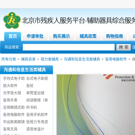
首页
申请审批
购买展示
辅具政策
购物指南
商品搜索：
所有分类
>
辅具目录
>
视力类辅具
>
沟通和信息生活类辅具
>
盲用电脑软件
>
沟通和信息生活类辅具
手持式电子助
台式电子助视
放大软件
盲杖
光学放大镜
单筒望远镜
盲用手表
阅读眼镜（单
近用眼镜式助
听书机
盲用电脑软件
盲用手机软件
中远距离眼镜
低视力专用滤
盲用文具
语音体温计