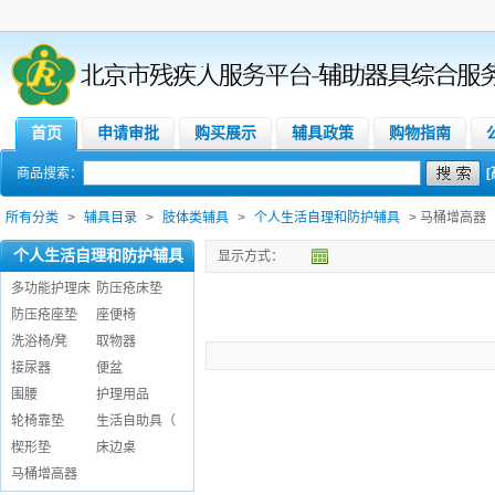
首页
申请审批
购买展示
辅具政策
购物指南
商品搜索：
所有分类
>
辅具目录
>
肢体类辅具
>
个人生活自理和防护辅具
> 马桶增高器
个人生活自理和防护辅具
显示方式：
多功能护理床
防压疮床垫
防压疮座垫
座便椅
洗浴椅/凳
取物器
接尿器
便盆
围腰
护理用品
轮椅靠垫
生活自助具（
楔形垫
床边桌
马桶增高器