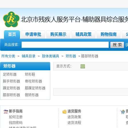
首页
申请审批
购买展示
辅具政策
购物指南
商品搜索：
所有分类
>
辅具目录
>
肢体类辅具
>
矫形器
> 膝部矫形器
矫形器
显示方式：
足矫形器
矫形鞋
腕手矫形器
脊柱矫形器
踝足矫形器
膝踝足矫形器
膝部矫形器
髋矫形器
新手指南
退货服务
如何注册
退货政策
找回密码
退货流程