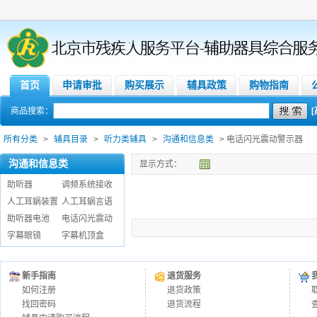
首页
申请审批
购买展示
辅具政策
购物指南
商品搜索：
所有分类
>
辅具目录
>
听力类辅具
>
沟通和信息类
> 电话闪光震动警示器
沟通和信息类
显示方式：
助听器
调频系统接收
人工耳蜗装置
人工耳蜗言语
助听器电池
电话闪光震动
字幕眼镜
字幕机顶盒
新手指南
退货服务
如何注册
退货政策
找回密码
退货流程