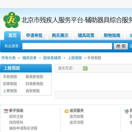
首页
申请审批
购买展示
辅具政策
购物指南
商品搜索：
所有分类
>
辅具目录
>
肢体类辅具
>
上肢假肢
> 手部假肢
上肢假肢
显示方式：
手部假肢
腕离断假肢
前臂假肢
肘离断假肢
上臂假肢
肩部假肢
新手指南
退货服务
如何注册
退货政策
找回密码
退货流程
辅具申请购买流程