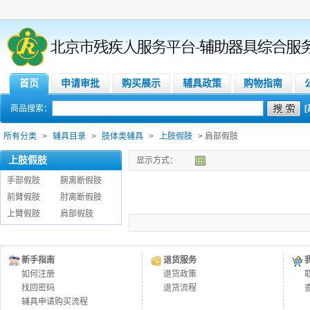
首页
申请审批
购买展示
辅具政策
购物指南
商品搜索：
所有分类
>
辅具目录
>
肢体类辅具
>
上肢假肢
> 肩部假肢
上肢假肢
显示方式：
手部假肢
腕离断假肢
前臂假肢
肘离断假肢
上臂假肢
肩部假肢
新手指南
退货服务
如何注册
退货政策
找回密码
退货流程
辅具申请购买流程