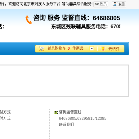
您好，欢迎访问北京市残疾人服务平台-辅助器具综合服务!
咨询 服务 监督直线：
64686805
话：
东城区残联辅具服务电话：67053180；
辅具购物车
0
件商品
去结算
付方式
咨询监督直线
付方式
64686805/63295815/12385
联系我们