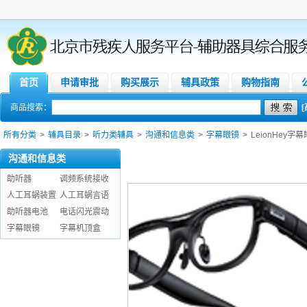
首页
申请审批
购买展示
辅具政策
购物指南
商品搜索：
所有分类
>
辅具目录
>
听力类辅具
>
沟通和信息类
>
字幕眼镜
>
LeionHey字
沟通和信息类
助听器
调频系统接收
人工耳蜗装置
人工耳蜗言语
助听器电池
电话闪光震动
字幕眼镜
字幕机顶盒