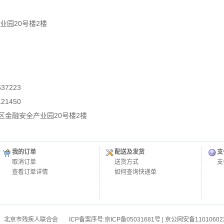
业园20号楼2楼
37223
21450
区金融安全产业园20号楼2楼
我的订单
配送及发货
支
取消订单
送货方式
支
查看订单详情
如何查询快递单
：北京市残疾人联合会
ICP备案序号:
京ICP备05031681号
| 京公网安备11010602