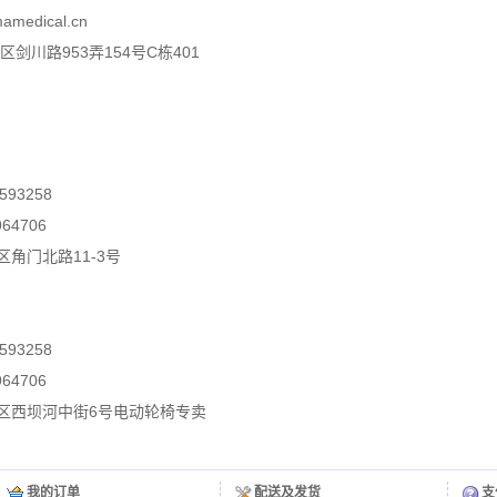
medical.cn
剑川路953弄154号C栋401
93258
64706
角门北路11-3号
93258
64706
区西坝河中街6号电动轮椅专卖
我的订单
配送及发货
支