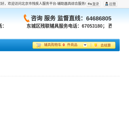
您好，欢迎访问北京市残疾人服务平台-辅助器具综合服务!
咨询 服务 监督直线：
64686805
话：
东城区残联辅具服务电话：67053180；
西城区残联
辅具购物车
0
件商品
去结算