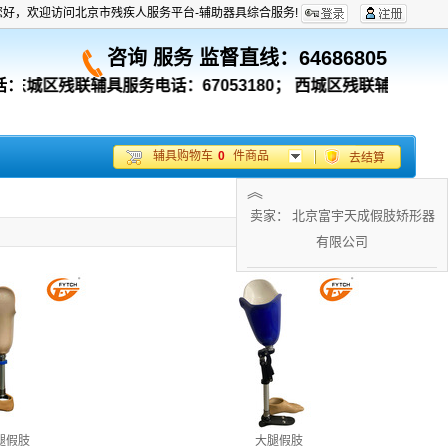
您好，欢迎访问北京市残疾人服务平台-辅助器具综合服务!
咨询 服务 监督直线：
64686805
话：
东城区残联辅具服务电话：67053180；
西城区残联辅具服务电话：
辅具购物车
0
件商品
去结算
︽
卖家： 北京富宇天成假肢矫形器
有限公司
腿假肢
大腿假肢