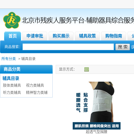
首页
申请审批
购买展示
辅具政策
购物指南
商品搜索：
所有分类
> 辅具目录
商品分类
显示方式：
辅具目录
肢体类辅具
视力类辅具
听力类辅具
精神智力类辅
超透气型围腰