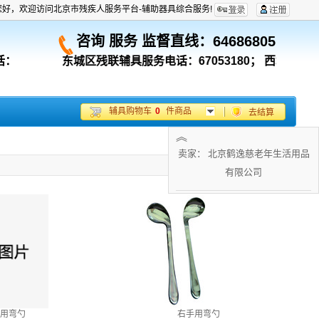
您好，欢迎访问北京市残疾人服务平台-辅助器具综合服务!
咨询 服务 监督直线：
64686805
话：
东城区残联辅具服务电话：67053180；
西城区残联辅
辅具购物车
0
件商品
去结算
︽
卖家： 北京鹤逸慈老年生活用品
有限公司
用弯勺
右手用弯勺