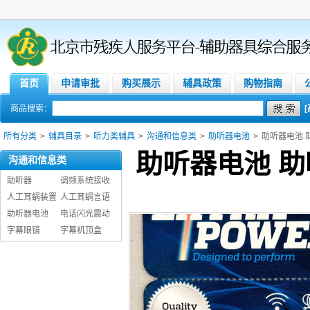
首页
申请审批
购买展示
辅具政策
购物指南
商品搜索：
所有分类
>
辅具目录
>
听力类辅具
>
沟通和信息类
>
助听器电池
>
助听器电池 
助听器电池 助
沟通和信息类
助听器
调频系统接收
人工耳蜗装置
人工耳蜗言语
助听器电池
电话闪光震动
字幕眼镜
字幕机顶盒