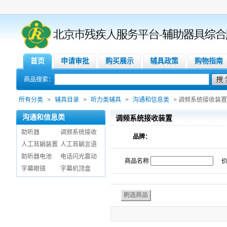
首页
申请审批
购买展示
辅具政策
购物指南
商品搜索：
所有分类
>
辅具目录
>
听力类辅具
>
沟通和信息类
> 调频系统接收装置
沟通和信息类
调频系统接收装置
助听器
调频系统接收
品牌：
人工耳蜗装置
人工耳蜗言语
助听器电池
电话闪光震动
商品名称
字幕眼镜
字幕机顶盒