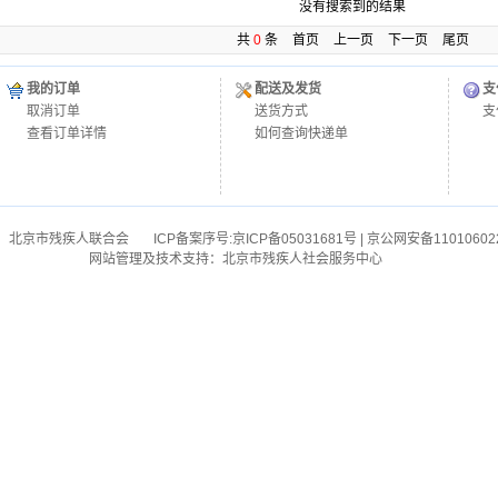
没有搜索到的结果
共
0
条
首页
上一页
下一页
尾页
我的订单
配送及发货
支
取消订单
送货方式
支
查看订单详情
如何查询快递单
：北京市残疾人联合会
ICP备案序号:
京ICP备05031681号
| 京公网安备11010602
网站管理及技术支持：北京市残疾人社会服务中心