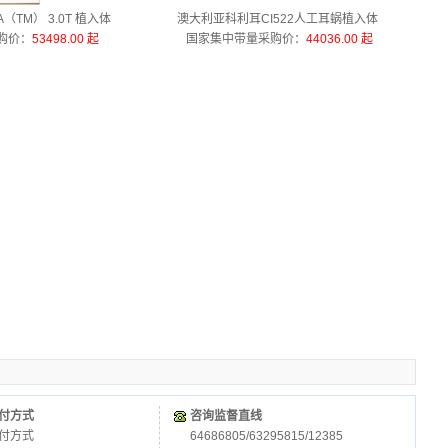
（TM） 3.0T 植入体
澳大利亚科利耳CI522人工耳蜗植入体
购价
：
53498.00 起
国家集中带量采购价
：
44036.00 起
付方式
咨询监督直线
付方式
64686805/63295815/12385