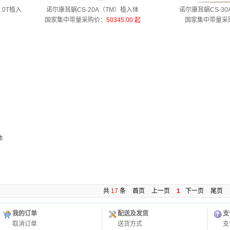
3.0T植入
诺尔康耳蜗CS-20A（TM）植入体
诺尔康耳蜗CS-30A
国家集中带量采购价
：
50345.00 起
国家集中带量采
起
体
起
共
17
条
首页
上一页
1
下一页
尾页
我的订单
配送及发货
支
取消订单
送货方式
支