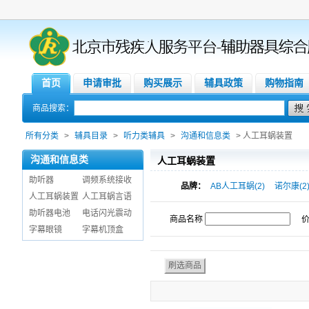
首页
申请审批
购买展示
辅具政策
购物指南
商品搜索：
所有分类
>
辅具目录
>
听力类辅具
>
沟通和信息类
> 人工耳蜗装置
沟通和信息类
人工耳蜗装置
助听器
调频系统接收
品牌：
AB人工耳蜗(2)
诺尔康(2
人工耳蜗装置
人工耳蜗言语
助听器电池
电话闪光震动
商品名称
字幕眼镜
字幕机顶盒