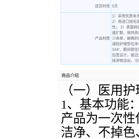
送货时效
5天
1）采用优质亲
2）用进口绒毛
性； 3）表面
速扩散，保持表
产品材质
少床单，被褥的
减轻护理垫在床
SAP，瞬间锁
加宽设计，留边
排泄物流出，污
商品介绍
（一）医用护
1、基本功能
产品为一次性
洁净、不掉色