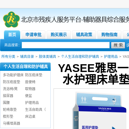
首页
申请审批
购买展示
辅具政策
购物指南
商品搜索：
所有分类
>
辅具目录
>
肢体类辅具
>
个人生活自理和防护辅具
>
护理用品
>
YA
YASEE雅
个人生活自理和防护辅具
多功能护理床
防压疮床垫
水护理床单垫 9
防压疮座垫
座便椅
洗浴椅/凳
取物器
接尿器
便盆
围腰
护理用品
轮椅靠垫
生活自助具（
楔形垫
床边桌
马桶增高器