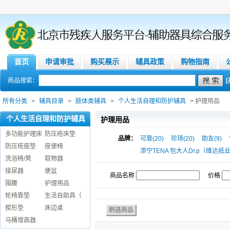
首页
申请审批
购买展示
辅具政策
购物指南
商品搜索：
所有分类
>
辅具目录
>
肢体类辅具
>
个人生活自理和防护辅具
> 护理用品
个人生活自理和防护辅具
护理用品
多功能护理床
防压疮床垫
品牌：
可靠(20)
珍琦(20)
助友(9)
防压疮座垫
座便椅
添宁TENA 包大人Dr.p（维达纸业）
洗浴椅/凳
取物器
接尿器
便盆
商品名称
价格
围腰
护理用品
轮椅靠垫
生活自助具（
楔形垫
床边桌
马桶增高器