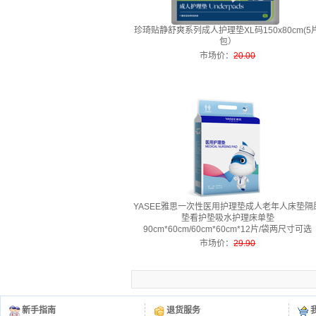
珍琦贴静舒爽系列成人护理垫XL码150x80cm(5片
包）
市场价
：
20.00
YASEE雅思一次性医用护理垫成人老年人床垫隔
垫看护垫吸水护理床单垫
90cm*60cm/60cm*60cm*12片/袋两尺寸可选
市场价
：
29.90
新手指南
退货服务