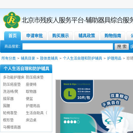
首页
申请审批
购买展示
辅具政策
购物指南
商品搜索：
所有分类
>
辅具目录
>
肢体类辅具
>
个人生活自理和防护辅具
>
护理用品
>
珍
个人生活自理和防护辅具
多功能护理床
防压疮床垫
防压疮座垫
座便椅
洗浴椅/凳
取物器
接尿器
便盆
围腰
护理用品
轮椅靠垫
生活自助具（
楔形垫
床边桌
马桶增高器