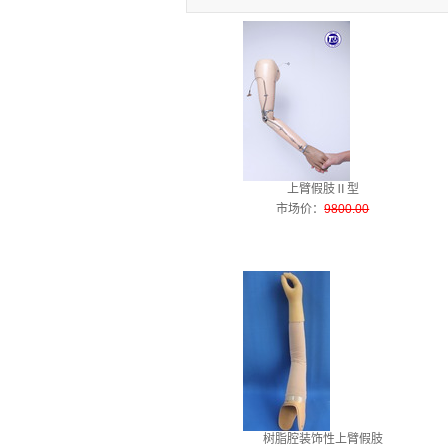
上臂假肢Ⅱ型
市场价
：
9800.00
树脂腔装饰性上臂假肢