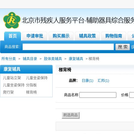
首页
申请审批
购买展示
辅具政策
购物指南
商品搜索：
所有分类
>
辅具目录
>
肢体类辅具
>
康复辅具
> 梯背椅
康复辅具
梯背椅
儿童站立架
儿童坐姿保持
品牌：
日康(1)
汇邦(1)
儿童坐姿保持
分指板
爬行架
梯背椅
商品名称
价格