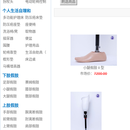
拐杖头
电动轮椅控制
个人生活自理和
多功能护理床
防压疮床垫
防压疮座垫
座便椅
洗浴椅/凳
取物器
接尿器
便盆
围腰
护理用品
轮椅靠垫
生活自助具（
楔形垫
床边桌
马桶增高器
小腿假肢Ⅱ型
市场价
：
7200.00
下肢假肢
足部假肢
赛姆假肢
小腿假肢
膝部假肢
大腿假肢
髋部假肢
上肢假肢
手部假肢
腕离断假肢
前臂假肢
肘离断假肢
上臂假肢
肩部假肢