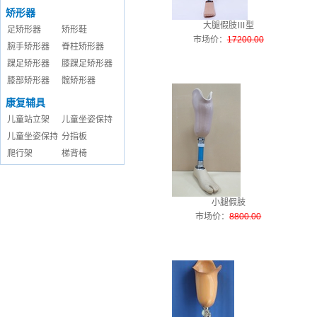
矫形器
大腿假肢Ⅲ型
足矫形器
矫形鞋
市场价
：
17200.00
腕手矫形器
脊柱矫形器
踝足矫形器
膝踝足矫形器
膝部矫形器
髋矫形器
康复辅具
儿童站立架
儿童坐姿保持
儿童坐姿保持
分指板
爬行架
梯背椅
小腿假肢
市场价
：
8800.00