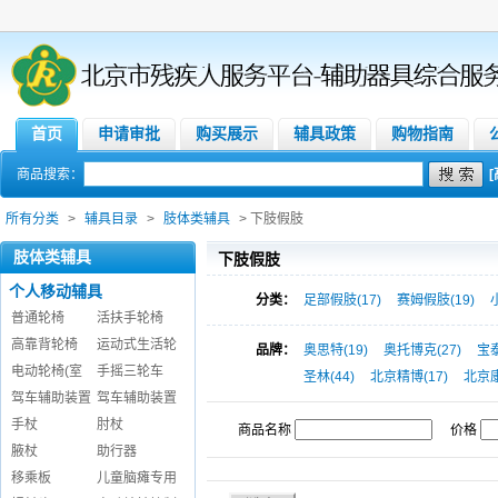
首页
申请审批
购买展示
辅具政策
购物指南
商品搜索：
所有分类
>
辅具目录
>
肢体类辅具
> 下肢假肢
肢体类辅具
下肢假肢
个人移动辅具
分类：
足部假肢(17)
赛姆假肢(19)
普通轮椅
活扶手轮椅
高靠背轮椅
运动式生活轮
品牌：
奥思特(19)
奥托博克(27)
宝泰
电动轮椅(室
手摇三轮车
圣林(44)
北京精博(17)
北京
驾车辅助装置
驾车辅助装置
手杖
肘杖
商品名称
价格
腋杖
助行器
移乘板
儿童脑瘫专用